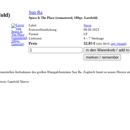
Sun Ra
fold)
Space Is The Place (remastered, 180gr. Gatefold)
Label
Verve
Erstveröffentlichung
08.09.2023
Format
LP
Lieferzeit
4 – 7 Werktage
Preis
32,95 €
(inkl.
MwSt.
zzgl. Versand
)
sentiellen Aufnahmen des großen Klangalchemisten Sun Ra. Zugleich bietet es neuen Hörern ei
roit, Gatefold Sleeve.