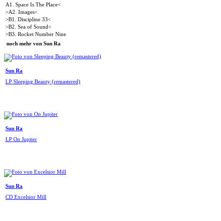
A1. Space Is The Place<
>A2. Images<
>B1. Discipline 33<
>B2. Sea of Sound<
>B3. Rocket Number Nine
noch mehr von Sun Ra
Sun Ra
LP Sleeping Beauty (remastered)
Sun Ra
LP On Jupiter
Sun Ra
CD Excelsior Mill