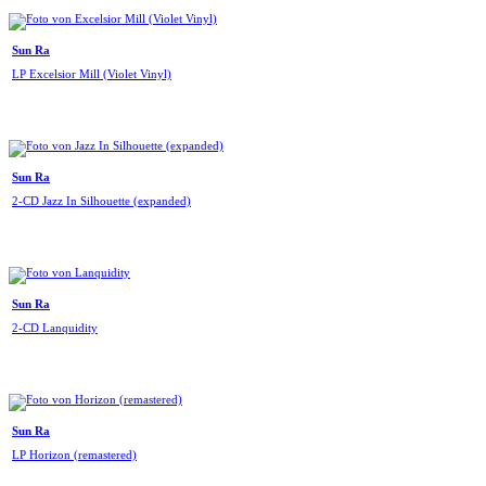
Sun Ra
LP Excelsior Mill (Violet Vinyl)
Sun Ra
2-CD Jazz In Silhouette (expanded)
Sun Ra
2-CD Lanquidity
Sun Ra
LP Horizon (remastered)