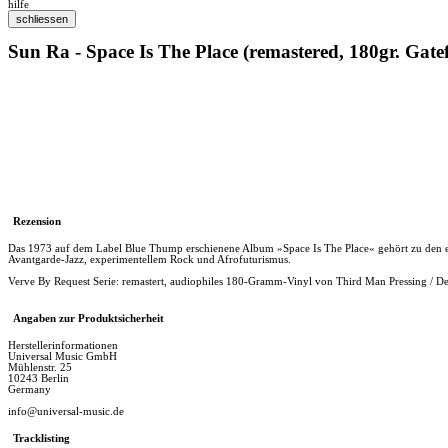
hilfe
Sun Ra - Space Is The Place (remastered, 180gr. Gate
Rezension
Das 1973 auf dem Label Blue Thump erschienene Album »Space Is The Place« gehört zu den es
Avantgarde-Jazz, experimentellem Rock und Afrofuturismus.
Verve By Request Serie: remastert, audiophiles 180-Gramm-Vinyl von Third Man Pressing / Det
Angaben zur Produktsicherheit
Herstellerinformationen
Universal Music GmbH
Mühlenstr. 25
10243 Berlin
Germany
info@universal-music.de
Tracklisting