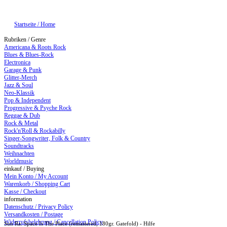
Startseite / Home
Rubriken / Genre
Americana & Roots Rock
Blues & Blues-Rock
Electronica
Garage & Punk
Glitter-Merch
Jazz & Soul
Neo-Klassik
Pop & Independent
Progressive & Psyche Rock
Reggae & Dub
Rock & Metal
Rock'n'Roll & Rockabilly
Singer-Songwriter, Folk & Country
Soundtracks
Weihnachten
Worldmusic
einkauf / Buying
Mein Konto / My Account
Warenkorb / Shopping Cart
Kasse / Checkout
information
Datenschutz / Privacy Policy
Versandkosten / Postage
Widerrufsbelehrung / Cancellation Policy
Sun Ra: Space Is The Place (remastered, 180gr. Gatefold) - Hilfe