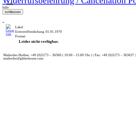
Widerrufsbelehrung / Cancellation P
: - Hilfe
hilfe
-
Label
Erstveröffentlichung
01.01.1970
Format
Leider nicht verfügbar.
Mailorder-Hotline: +49 (0)5273 – 36360 ( 10:00 - 15:00 Uhr ) | Fax: +49 (0)5273 – 363637 |
mailorder@glitterhouse.com