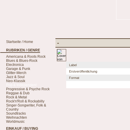
Startseite / Home
-
RUBRIKEN / GENRE
Americana & Roots Rock
Blues & Blues-Rock
Electronica
Label
Garage & Punk
Erstveröffentlichung
Glitter-Merch
Jazz & Soul
Format
Neo-Klassik
Pop & Independent
Progressive & Psyche Rock
Reggae & Dub
Rock & Metal
Rock'n'Roll & Rockabilly
Singer-Songwriter, Folk &
Country
Soundtracks
Weihnachten
Worldmusic
EINKAUF / BUYING