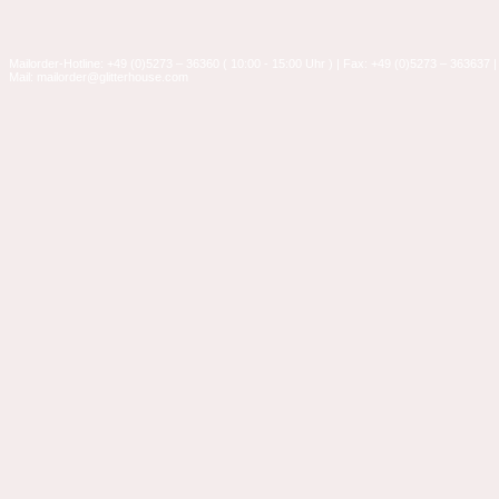
Mailorder-Hotline: +49 (0)5273 – 36360 ( 10:00 - 15:00 Uhr ) | Fax: +49 (0)5273 – 363637 |
Mail: mailorder@glitterhouse.com