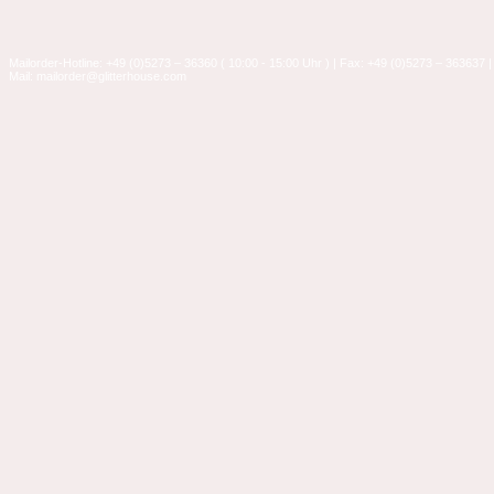
Mailorder-Hotline: +49 (0)5273 – 36360 ( 10:00 - 15:00 Uhr ) | Fax: +49 (0)5273 – 363637 |
Mail: mailorder@glitterhouse.com