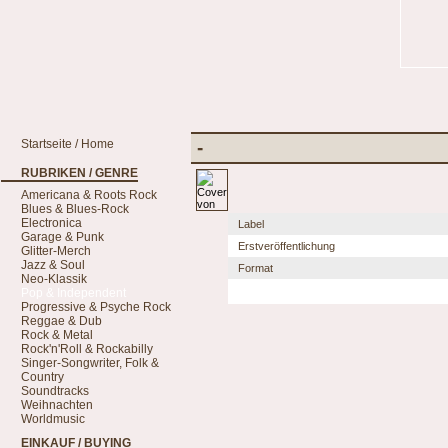
Startseite / Home
-
RUBRIKEN / GENRE
Americana & Roots Rock
Blues & Blues-Rock
Electronica
Label
Garage & Punk
Erstveröffentlichung
Glitter-Merch
Jazz & Soul
Format
Neo-Klassik
Pop & Independent
Progressive & Psyche Rock
Reggae & Dub
Rock & Metal
Rock'n'Roll & Rockabilly
Singer-Songwriter, Folk &
Country
Soundtracks
Weihnachten
Worldmusic
EINKAUF / BUYING