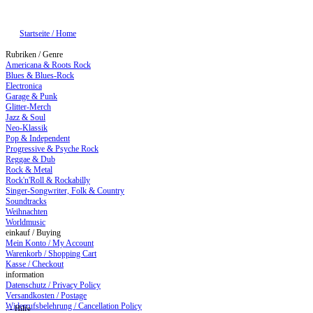
Startseite / Home
Rubriken / Genre
Americana & Roots Rock
Blues & Blues-Rock
Electronica
Garage & Punk
Glitter-Merch
Jazz & Soul
Neo-Klassik
Pop & Independent
Progressive & Psyche Rock
Reggae & Dub
Rock & Metal
Rock'n'Roll & Rockabilly
Singer-Songwriter, Folk & Country
Soundtracks
Weihnachten
Worldmusic
einkauf / Buying
Mein Konto / My Account
Warenkorb / Shopping Cart
Kasse / Checkout
information
Datenschutz / Privacy Policy
Versandkosten / Postage
Widerrufsbelehrung / Cancellation Policy
: - Hilfe